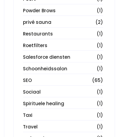
Powder Brows
(1)
privé sauna
(2)
Restaurants
(1)
Roetfilters
(1)
Salesforce diensten
(1)
Schoonheidssalon
(1)
SEO
(65)
Sociaal
(1)
Spirituele healing
(1)
Taxi
(1)
Travel
(1)