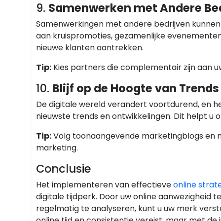
9.
Samenwerken met Andere Bed
Samenwerkingen met andere bedrijven kunnen 
aan kruispromoties, gezamenlijke evenementen 
nieuwe klanten aantrekken.
Tip:
Kies partners die complementair zijn aan u
10.
Blijf op de Hoogte van Trends
De digitale wereld verandert voortdurend, en he
nieuwste trends en ontwikkelingen. Dit helpt u o
Tip:
Volg toonaangevende marketingblogs en ne
marketing.
Conclusie
Het implementeren van effectieve
online strat
digitale tijdperk. Door uw online aanwezigheid 
regelmatig te analyseren, kunt u uw merk vers
online tijd en consistentie vereist, maar met de