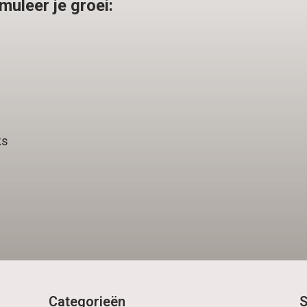
muleer je groei:
ks
Categorieën
S