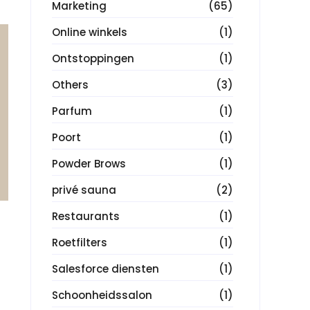
Marketing
(65)
Online winkels
(1)
Ontstoppingen
(1)
Others
(3)
Parfum
(1)
Poort
(1)
Powder Brows
(1)
privé sauna
(2)
Restaurants
(1)
Roetfilters
(1)
Salesforce diensten
(1)
Schoonheidssalon
(1)