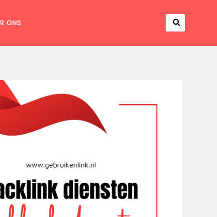
R ONS