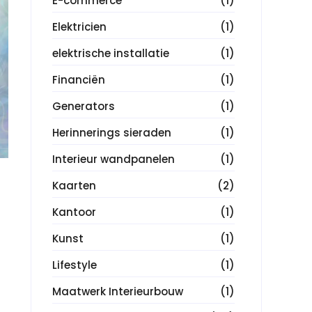
E-commerce
(1)
Elektricien
(1)
elektrische installatie
(1)
Financiën
(1)
Generators
(1)
Herinnerings sieraden
(1)
Interieur wandpanelen
(1)
Kaarten
(2)
Kantoor
(1)
Kunst
(1)
Lifestyle
(1)
Maatwerk Interieurbouw
(1)