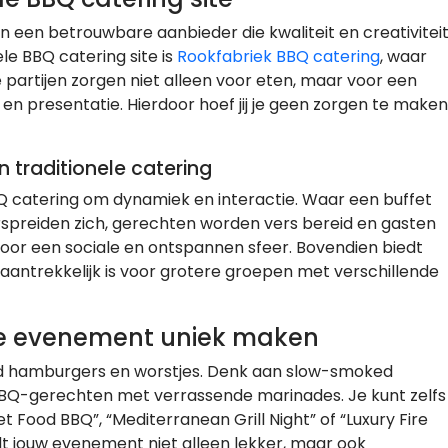
n een betrouwbare aanbieder die kwaliteit en creativitei
e BBQ catering site is
Rookfabriek BBQ catering
, waar
partijen zorgen niet alleen voor eten, maar voor een
 en presentatie. Hierdoor hoef jij je geen zorgen te maken
 traditionele catering
BBQ catering om dynamiek en interactie. Waar een buffet
erspreiden zich, gerechten worden vers bereid en gasten
 voor een sociale en ontspannen sfeer. Bovendien biedt
aantrekkelijk is voor grotere groepen met verschillende
je evenement uniek maken
rd hamburgers en worstjes. Denk aan slow-smoked
 BBQ-gerechten met verrassende marinades. Je kunt zelfs
 Food BBQ”, “Mediterranean Grill Night” of “Luxury Fire
dt jouw evenement niet alleen lekker, maar ook