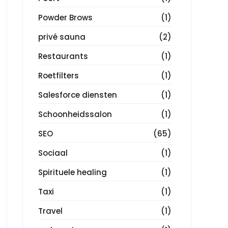
t
Powder Brows
(1)
privé sauna
(2)
Restaurants
(1)
Roetfilters
(1)
Salesforce diensten
(1)
Schoonheidssalon
(1)
SEO
(65)
Sociaal
(1)
Spirituele healing
(1)
Taxi
(1)
Travel
(1)