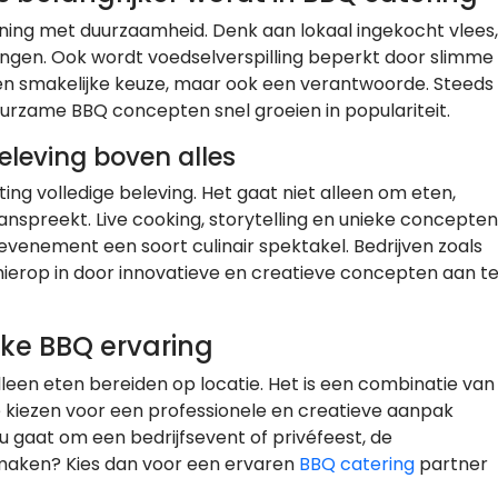
ing met duurzaamheid. Denk aan lokaal ingekocht vlees,
ingen. Ook wordt voedselverspilling beperkt door slimme
 een smakelijke keuze, maar ook een verantwoorde. Steeds
uurzame BBQ concepten snel groeien in populariteit.
eleving boven alles
ing volledige beleving. Het gaat niet alleen om eten,
anspreekt. Live cooking, storytelling en unieke concepten
evenement een soort culinair spektakel. Bedrijven zoals
hierop in door innovatieve en creatieve concepten aan t
ke BBQ ervaring
lleen eten bereiden op locatie. Het is een combinatie van
r te kiezen voor een professionele en creatieve aanpak
u gaat om een bedrijfsevent of privéfeest, de
k maken? Kies dan voor een ervaren
BBQ catering
partner